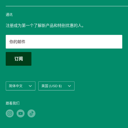
物流政策
通讯
隐私政策
退款政策
注册成为第一个了解新产品和特别优惠的人。
服务条款
联系我们
你的邮件
关于我们
常问问题
订阅
博客
语
国
简体中文
美国 (USD $)
言
家/
地
区
跟着我们