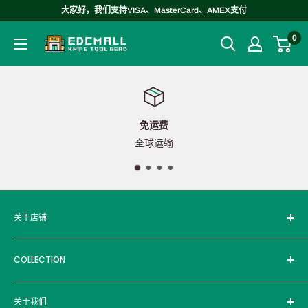
跳
大家好，我们支持VISA、MasterCard、AMEX支付
至
0
EDCMALL
内
容
免运费
全球运输
关于店铺
Edcmall成立于2016年，服务产品销往全球十多个国家，拥有
COLLECTION
超过30000名用户。坚持以优质的品牌和优良的产品为客户提
供最值得信赖的服务。
Brand
关于我们